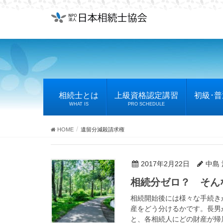
相続士とは
上級資格認定講習
初級･
WHAT IS
PRO SCHEDULE
HOME
遺留分減殺請求権
2017年2月22日
中島
相続分ゼロ？ そん
相続開始後には様々な手続き
産をどう分けるかです。長男
と、各相続人にどの財産が帰