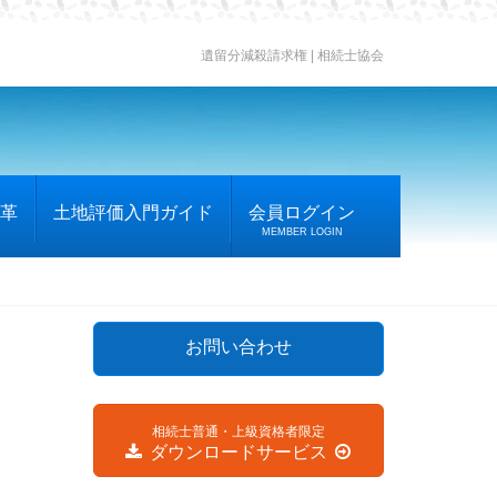
遺留分減殺請求権 | 相続士協会
革
土地評価入門ガイド
会員ログイン
MEMBER LOGIN
お問い合わせ
相続士普通・上級資格者限定
ダウンロードサービス