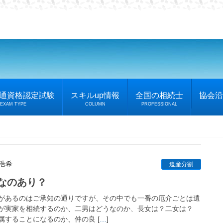
普通資格認定試験
スキルup情報
全国の相続士
協会沿
EXAM TYPE
COLUMN
PROFESSIONAL
 浩希
遺産分割
なのあり？
があるのはご承知の通りですが、その中でも一番の厄介ごとは遺
が実家を相続するのか、二男はどうなのか、長女は？二女は？
属することになるのか、仲の良 [
…
]