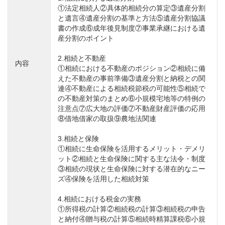
①法定相続人②具体的相続分の算定③遺産分割
と遺言④遺産分割の基準と方法⑤遺産分割協議
書の作成⑥成年後見制度⑦事業承継における遺
産分割のポイント
2.相続と不動産
内容
①相続における不動産のポジション②相続に備
えた不動産の事前準備③遺産分割と納税との関
連④不動産による相続税節税の可能性⑤相続で
の不動産対策のまとめ⑥小規模宅地等の特例の
注意点⑦広大地の評価⑦不動産財産評価の応用
⑧借地借家の取扱⑨農地法関連
3.相続と保険
①相続に生命保険を活用するメリット・デメリ
ット②相続と生命保険に関する主な法令・制度
③相続の現状と生命保険に対する潜在的なニー
ズ④保険を活用した相続対策
4.相続における税金の実務
①所得税の計算②相続税の計算③相続税の申告
と納付④贈与税の計算⑤相続時精算課税⑥小規