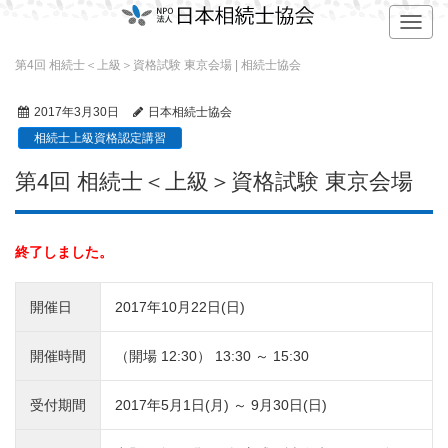
T
o
g
第4回 相続士＜上級＞資格試験 東京会場 | 相続士協会
g
l
2017年3月30日
日本相続士協会
e
相続士上級資格認定講習
n
a
第4回 相続士＜上級＞資格試験 東京会場
v
i
g
a
終了しました。
t
i
o
開催日
2017年10月22日(日)
n
開催時間
（開場 12:30） 13:30 ～ 15:30
受付期間
2017年5月1日(月) ～ 9月30日(日)