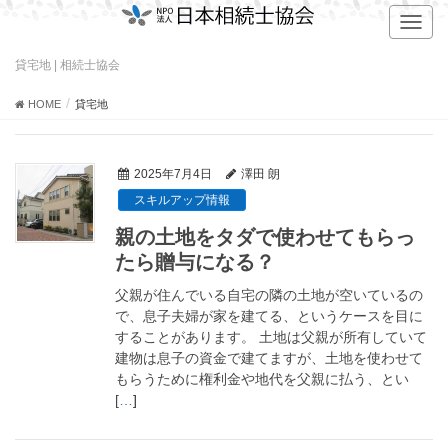
T
o
g
貸宅地 | 相続士協会
g
l
HOME
貸宅地
e
n
a
2025年7月4日
澤田 朗
v
スキルアップ情報
i
g
親の土地をタダで使わせてもらっ
a
たら贈与になる？
t
i
父親が住んでいる自宅の隣の土地が空いているの
o
で、息子夫婦が家を建てる、というケースを目に
n
することがあります。 土地は父親が所有していて
建物は息子の資金で建てますが、土地を使わせて
もらうために権利金や地代を父親に払う、とい
[
…
]