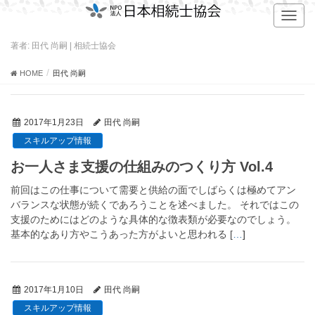
T
o
g
著者: 田代 尚嗣 | 相続士協会
g
l
HOME
田代 尚嗣
e
n
a
2017年1月23日
田代 尚嗣
v
スキルアップ情報
i
g
お一人さま支援の仕組みのつくり方 Vol.4
a
t
前回はこの仕事について需要と供給の面でしばらくは極めてアン
i
バランスな状態が続くであろうことを述べました。 それではこの
o
支援のためにはどのような具体的な徴表類が必要なのでしょう。
n
基本的なあり方やこうあった方がよいと思われる [
…
]
2017年1月10日
田代 尚嗣
スキルアップ情報