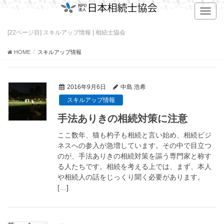
T
o
g
[22ページ目] スキルアップ情報 | 相続士協会
g
l
HOME
スキルアップ情報
e
n
a
2016年9月6日
中島 浩希
v
スキルアップ情報
i
g
手法ありきの相続対策に注意
a
t
ここ数年、猫も杓子も相続と言い始め、相続ビジ
i
ネスへの参入が急増しています。その中で目立つ
o
のが、手法ありきの相続対策を謳う専門家と称す
n
る人たちです。相続を考える上では、まず、本人
や相続人の話をじっくり聞く必要があります。
[
…
]