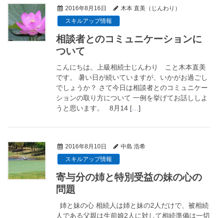
2016年8月16日
木本 直美（じんわり）
スキルアップ情報
相談者とのコミュニケーションに
ついて
こんにちは。上級相続士じんわり こと木本直美
です。 暑い日が続いていますが、いかがお過ごし
でしょうか？ さて今日は相談者とのコミュニケー
ションの取り方について 一例を挙げてお話ししよ
うと思います。 8月14 [
…
]
2016年8月10日
中島 浩希
スキルアップ情報
寄与分の姉と特別受益の妹の心の
問題
姉と妹の心 相続人は姉と妹の2人だけで、被相続
人である父親は生前娘2人に対して相続準備は一切