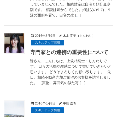
していませんでした。相続財産は自宅と預貯金少
額です。 相談は姉からでした。姉は父の生前、生
活の面倒を看て、自宅の改 [
…
]
2016年8月9日
木本 直美（じんわり）
スキルアップ情報
専門家との連携の重要性について
皆さん、こんにちは。上級相続士・じんわりで
す。 日々の活動や雑感について書いていきたいと
思います。 どうぞよろしくお願い致します。 先
日、相続不動産売却ご希望のお客様を訪問しまし
た。 （実物に雰囲気の似た写 [
…
]
2016年6月8日
中島 浩希
スキルアップ情報