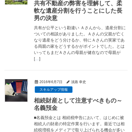
共有不動産の弊害を理解して、柔
軟な遺産分割を行うことにした長
男の決意
共有が公平という勘違い Ａさんから、遺産分割に
ついての相談がありました。Ａさんの父親が亡く
なり遺産をどう分けるか、特にＡさんの実家であ
る両親の家をどうするかがポイントでした。とは
いってもまだＡさんの母親が健在なので母親が
[
…
]
2016年6月7日
淡路 幸史
スキルアップ情報
相続財産として注意すべきもの～
名義預金
■名義預金とは 相続税申告において、はじめに被
相続人の財産の特定作業を行います。最近では相
続税増税をメディアで取り上げられる機会が多い