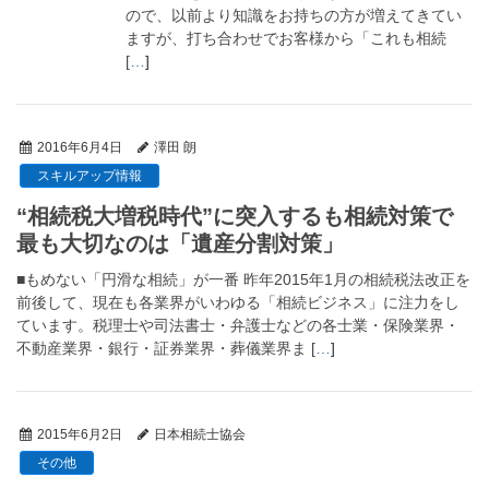
ので、以前より知識をお持ちの方が増えてきてい
ますが、打ち合わせでお客様から「これも相続
[
…
]
2016年6月4日
澤田 朗
スキルアップ情報
“相続税大増税時代”に突入するも相続対策で
最も大切なのは「遺産分割対策」
■もめない「円滑な相続」が一番 昨年2015年1月の相続税法改正を
前後して、現在も各業界がいわゆる「相続ビジネス」に注力をし
ています。税理士や司法書士・弁護士などの各士業・保険業界・
不動産業界・銀行・証券業界・葬儀業界ま [
…
]
2015年6月2日
日本相続士協会
その他