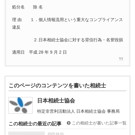
処分名 除 名
理 由 １．個⼈情報流⽤という重⼤なコンプライアンス
違反
２.⽇本相続⼠協会に対する背信⾏為・名誉毀損
適用⽇ 平成 28 年 9 ⽉ 2 ⽇
このページのコンテンツを書いた相続士
日本相続士協会
特定非営利活動法人 日本相続士協会 事務局
この相続士が書いた記事一覧
この相続士の最近の記事
2025.04.01