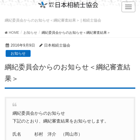
T
o
g
綱紀委員会からのお知らせ＜綱紀審査結果＞ | 相続士協会
g
l
HOME
お知らせ
綱紀委員会からのお知らせ＜綱紀審査結果＞
e
n
2016年9月9日
日本相続士協会
a
お知らせ
v
i
綱紀委員会からのお知らせ＜綱紀審査結
g
a
果＞
t
i
o
n
綱紀委員会からのお知らせ
下記のとおり、綱紀審査結果をお知らせします。
氏名 杉村 洋介 （岡山市）