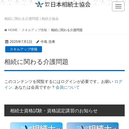
T
o
g
相続に関わる介護問題 | 相続士協会
g
l
HOME
スキルアップ情報
相続に関わる介護問題
e
n
2025年7月1日
中島 浩希
a
スキルアップ情報
v
i
相続に関わる介護問題
g
a
t
このコンテンツを閲覧するにはログインが必要です。お願い
ログ
i
イン
. あなたは会員ですか ?
会員について
o
n
相続士資格試験・資格認定講習のお知らせ