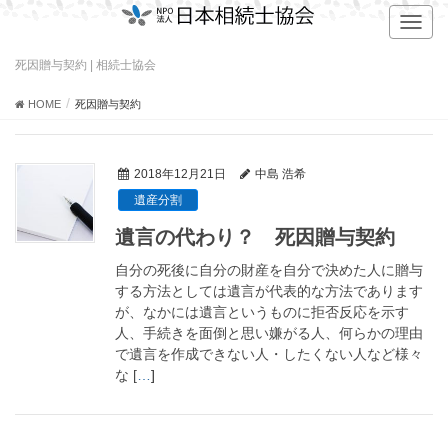
T
o
g
死因贈与契約 | 相続士協会
g
l
HOME
死因贈与契約
e
n
a
2018年12月21日
中島 浩希
v
遺産分割
i
g
遺言の代わり？ 死因贈与契約
a
t
自分の死後に自分の財産を自分で決めた人に贈与
i
する方法としては遺言が代表的な方法であります
o
が、なかには遺言というものに拒否反応を示す
n
人、手続きを面倒と思い嫌がる人、何らかの理由
で遺言を作成できない人・したくない人など様々
な [
…
]