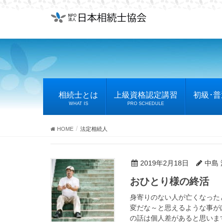
相続士とは
上級資格認定講習
初級･
WHAT IS
PRO SCHEDULE
HOME
法定相続人
2019年2月18日
中島
おひとり様の終活
身寄りのない人が亡くなった
変だな～と思えるような事が
の話は個人差があると思います