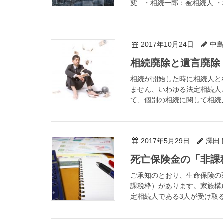
変 ・相続一郎：被相続人 ・相
2017年10月24日
中島
相続廃除と遺言廃除
相続が開始した時に相続人と
ません、いわゆる法定相続人
て、個別の相続に関して相続人
2017年5月29日
澤田 
死亡保険金の「非課
ご承知のとおり、生命保険の
課税枠）があります。家族構
定相続人である3人が受け取る保