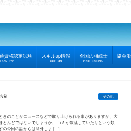
普通資格認定試験
スキルup情報
全国の相続士
協会沿
EXAM TYPE
COLUMN
PROFESSIONAL
 浩希
その他
ときのことがニュースなどで取り上げられる事がありますが、大
ほとんどではないでしょうか。 ゴミが散乱していたりという類
の今回の話からは除外しま [
…
]