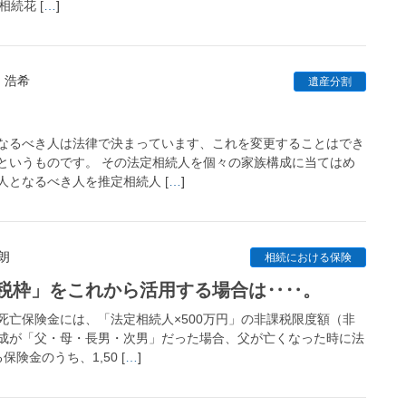
続花 [
…
]
 浩希
遺産分割
なるべき人は法律で決まっています、これを変更することはでき
というものです。 その法定相続人を個々の家族構成に当てはめ
となるべき人を推定相続人 [
…
]
朗
相続における保険
税枠」をこれから活用する場合は‥‥。
死亡保険金には、「法定相続人×500万円」の非課税限度額（非
成が「父・母・長男・次男」だった場合、父が亡くなった時に法
険金のうち、1,50 [
…
]