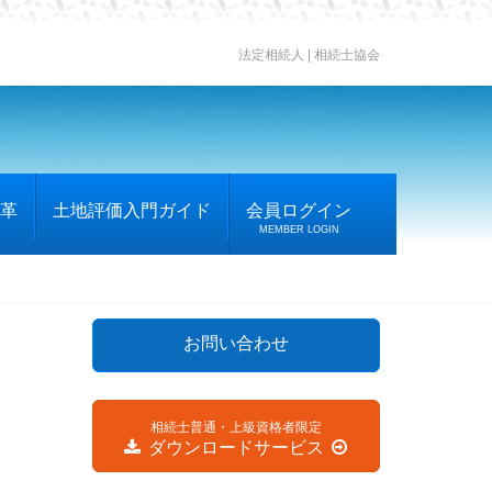
法定相続人 | 相続士協会
革
土地評価入門ガイド
会員ログイン
MEMBER LOGIN
お問い合わせ
相続士普通・上級資格者限定
ダウンロードサービス