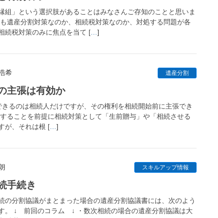
縁組」という選択肢があることはみなさんご存知のことと思いま
ても遺産分割対策なのか、相続税対策なのか、対処する問題が各
続税対策のみに焦点を当て [
…
]
 浩希
遺産分割
の主張は有効か
きるのは相続人だけですが、その権利を相続開始前に主張でき
続することを前提に相続対策として「生前贈与」や「相続させる
が、それは根 [
…
]
朗
スキルアップ情報
続手続き
続の分割協議がまとまった場合の遺産分割協議書には、次のよう
。 ↓ 前回のコラム ↓ ・数次相続の場合の遺産分割協議は大