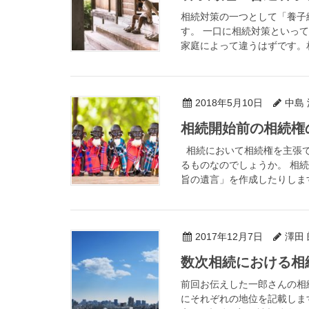
相続対策の一つとして「養子
す。 一口に相続対策といっ
家庭によって違うはずです。相
2018年5月10日
中島
相続開始前の相続権
相続において相続権を主張で
るものなのでしょうか。 相
旨の遺言」を作成したりします
2017年12月7日
澤田 
数次相続における相
前回お伝えした一郎さんの相
にそれぞれの地位を記載します