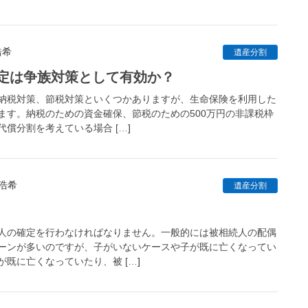
浩希
遺産分割
定は争族対策として有効か？
納税対策、節税対策といくつかありますが、生命保険を利用した
ます。納税のための資金確保、節税のための500万円の非課税枠
償分割を考えている場合 [
…
]
 浩希
遺産分割
人の確定を行わなければなりません。一般的には被相続人の配偶
ーンが多いのですが、子がいないケースや子が既に亡くなってい
既に亡くなっていたり、被 [
…
]