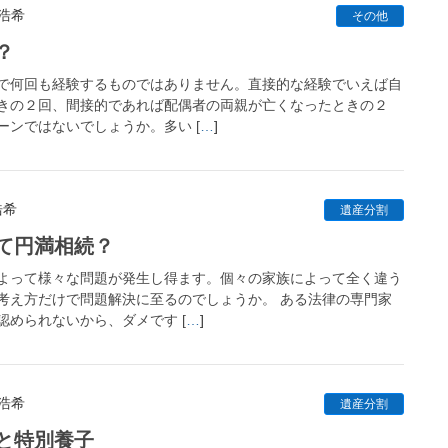
 浩希
その他
？
で何回も経験するものではありません。直接的な経験でいえば自
きの２回、間接的であれば配偶者の両親が亡くなったときの２
ーンではないでしょうか。多い [
…
]
浩希
遺産分割
て円満相続？
よって様々な問題が発生し得ます。個々の家族によって全く違う
考え方だけで問題解決に至るのでしょうか。 ある法律の専門家
められないから、ダメです [
…
]
 浩希
遺産分割
と特別養子