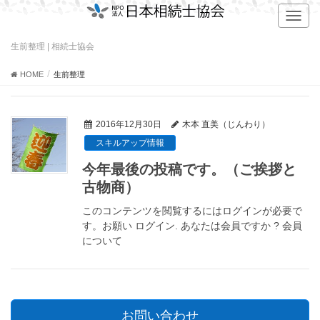
T
o
g
生前整理 | 相続士協会
g
l
HOME
生前整理
e
n
a
2016年12月30日
木本 直美（じんわり）
v
スキルアップ情報
i
g
今年最後の投稿です。（ご挨拶と
a
古物商）
t
i
このコンテンツを閲覧するにはログインが必要で
o
す。お願い ログイン. あなたは会員ですか ? 会員
n
について
お問い合わせ