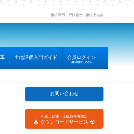
相続専門、行政書士 | 相続士協会
革
土地評価入門ガイド
会員ログイン
MEMBER LOGIN
お問い合わせ
相続士普通・上級資格者限定
ダウンロードサービス