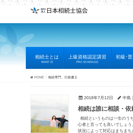
相続士とは
上級資格認定講習
初級･
WHAT IS
PRO SCHEDULE
HOME
相続専門、行政書士
2018年7月12日
中島
相続は誰に相談・依
相続というものは一生のうち
心者と言っても良いでしょう
状況によって対応はまちまちだ