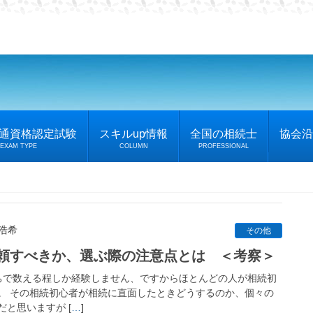
普通資格認定試験
スキルup情報
全国の相続士
協会沿
EXAM TYPE
COLUMN
PROFESSIONAL
 浩希
その他
頼すべきか、選ぶ際の注意点とは ＜考察＞
で数える程しか経験しません、ですからほとんどの人が相続初
。 その相続初心者が相続に直面したときどうするのか、個々の
と思いますが [
…
]