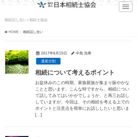
T
o
g
相続話し合い | 相続士協会
g
l
HOME
相続話し合い
e
n
a
2017年8月15日
中島 浩希
v
遺産分割
i
g
相続について考えるポイント
a
t
お盆休みのこの時期、家族親族が集まり賑やかな
i
ことと思います。こんな時ですから、相続につい
o
て話してみてはいかがでしょうか、と再三お話し
n
していますが、今回は、その相続を考える上での
ポイントと注意点を簡単にお話ししたいと思いま
[
…
]