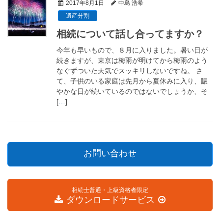
2017年8月1日
中島 浩希
遺産分割
相続について話し合ってますか？
今年も早いもので、８月に入りました。暑い日が
続きますが、東京は梅雨が明けてから梅雨のよう
なぐずついた天気でスッキリしないですね。 さ
て、子供のいる家庭は先月から夏休みに入り、賑
やかな日が続いているのではないでしょうか、そ
[
…
]
お問い合わせ
相続士普通・上級資格者限定
ダウンロードサービス