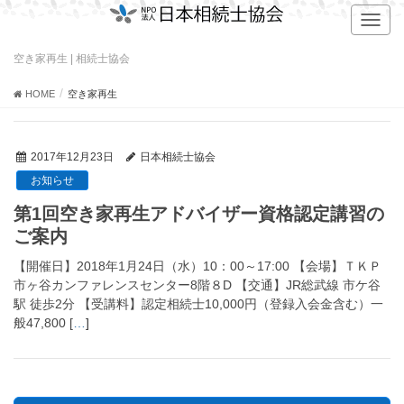
T
o
g
空き家再生 | 相続士協会
g
l
HOME
空き家再生
e
n
a
2017年12月23日
日本相続士協会
v
お知らせ
i
g
第1回空き家再生アドバイザー資格認定講習の
a
ご案内
t
i
【開催日】2018年1月24日（水）10：00～17:00 【会場】ＴＫＰ
o
市ヶ谷カンファレンスセンター8階８D 【交通】JR総武線 市ケ谷
n
駅 徒歩2分 【受講料】認定相続士10,000円（登録入会金含む）一
般47,800 [
…
]