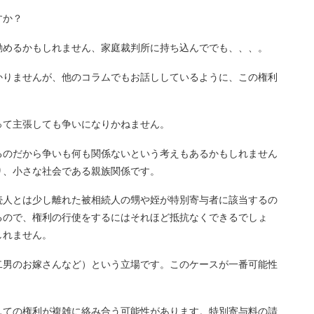
すか？
勧めるかもしれません、家庭裁判所に持ち込んででも、、、。
かりませんが、他のコラムでもお話ししているように、この権利
って主張しても争いになりかねません。
るのだから争いも何も関係ないという考えもあるかもしれません
り、小さな社会である親族関係です。
続人とは少し離れた被相続人の甥や姪が特別寄与者に該当するの
るので、権利の行使をするにはそれほど抵抗なくできるでしょ
しれません。
二男のお嫁さんなど）という立場です。このケースが一番可能性
しての権利が複雑に絡み合う可能性があります。特別寄与料の請