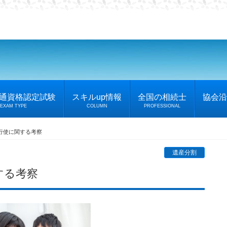
普通資格認定試験
スキルup情報
全国の相続士
協会沿
EXAM TYPE
COLUMN
PROFESSIONAL
行使に関する考察
遺産分割
する考察