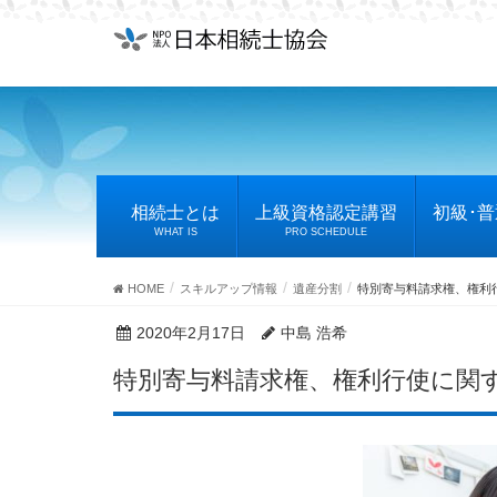
相続士とは
上級資格認定講習
初級･
WHAT IS
PRO SCHEDULE
HOME
スキルアップ情報
遺産分割
特別寄与料請求権、権利
2020年2月17日
中島 浩希
特別寄与料請求権、権利行使に関