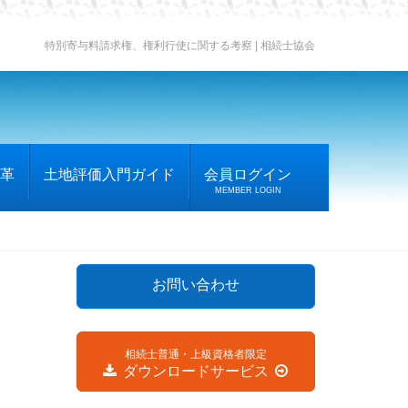
特別寄与料請求権、権利行使に関する考察 | 相続士協会
革
土地評価入門ガイド
会員ログイン
MEMBER LOGIN
お問い合わせ
相続士普通・上級資格者限定
ダウンロードサービス