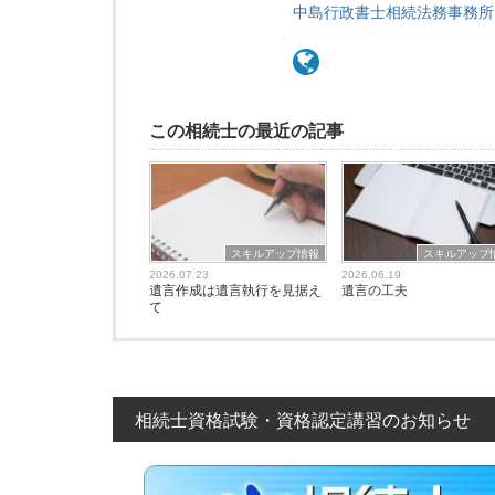
中島行政書士相続法務事務所
この相続士の最近の記事
スキルアップ情報
スキルアップ
2026.07.23
2026.06.19
遺言作成は遺言執行を見据え
遺言の工夫
て
相続士資格試験・資格認定講習のお知らせ