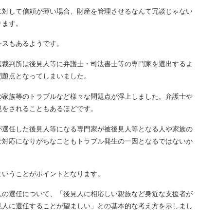
に対して信頼が薄い場合、財産を管理させるなんて冗談じゃない
ります。
ースもあるようです。
庭裁判所は後見人等に弁護士・司法書士等の専門家を選出するよ
問題点となってしまいました。
の家族等のトラブルなど様々な問題点が浮上しました。弁護士や
現をされることもあるほどです。
選任した後見人等になる専門家が被後見人等となる人や家族の
な対応になりがちなこともトラブル発生の一因となるではないか
ということがポイントとなります。
人の選任について、「後見人に相応しい親族など身近な支援者が
見人に選任することが望ましい」との基本的な考え方を示しまし