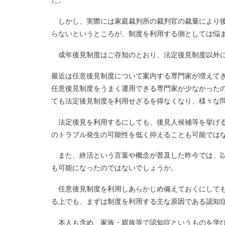
た。
しかし、実際には家庭裁判所の裁判官の裁量により後
らないというところが、制度を利用する側としては悩
成年後見制度はご存知のとおり、法定後見制度以外に
最近は任意後見制度について案内する専門家が増えて
任意後見制度をうまく運用できる専門家が少なかった
ても法定後見制度を利用せざるを得なくなり、様々な
法定後見を利用するにしても、後見人候補等を挙げる
のトラブル発生の可能性を低く抑えることも可能では
また、終活という言葉や概念が普及した昨今では、以
も可能になったのではないでしょうか。
任意後見制度を利用しあらかじめ備えておくにしても
る上でも、まずは制度を利用する主な原因である認知
本人も含め、家族・親族等で認知症というものを学び