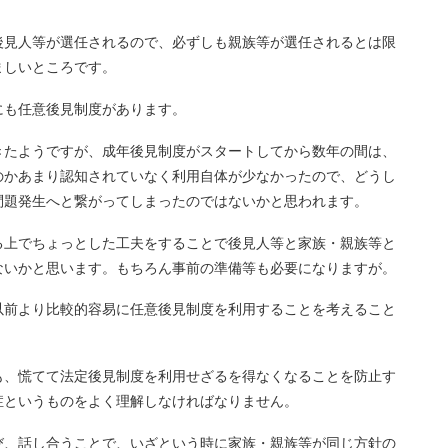
見人等が選任されるので、必ずしも親族等が選任されるとは限
ましいところです。
も任意後見制度があります。
きたようですが、成年後見制度がスタートしてから数年の間は、
のかあまり認知されていなく利用自体が少なかったので、どうし
問題発生へと繋がってしまったのではないかと思われます。
上でちょっとした工夫をすることで後見人等と家族・親族等と
ないかと思います。もちろん事前の準備等も必要になりますが。
前より比較的容易に任意後見制度を利用することを考えること
、慌てて法定後見制度を利用せざるを得なくなることを防止す
症というものをよく理解しなければなりません。
、話し合うことで、いざという時に家族・親族等が同じ方針の