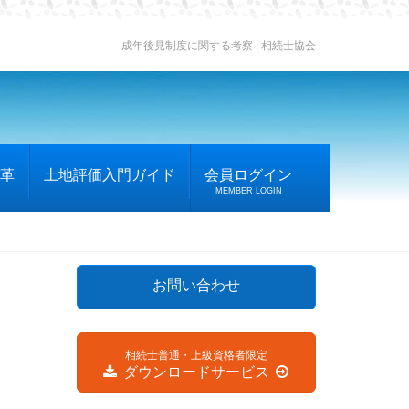
成年後見制度に関する考察 | 相続士協会
革
土地評価入門ガイド
会員ログイン
MEMBER LOGIN
お問い合わせ
相続士普通・上級資格者限定
ダウンロードサービス