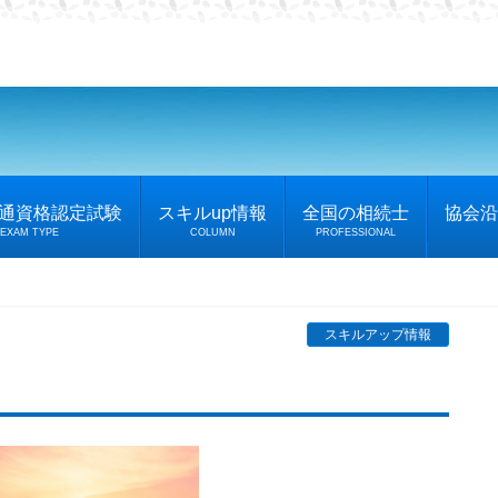
普通資格認定試験
スキルup情報
全国の相続士
協会沿
EXAM TYPE
COLUMN
PROFESSIONAL
スキルアップ情報