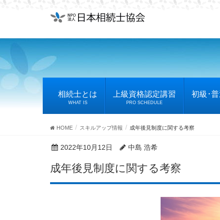
相続士とは
上級資格認定講習
初級･
WHAT IS
PRO SCHEDULE
HOME
スキルアップ情報
成年後見制度に関する考察
2022年10月12日
中島 浩希
成年後見制度に関する考察