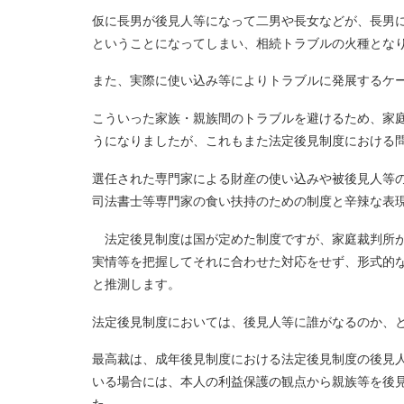
仮に長男が後見人等になって二男や長女などが、長男
ということになってしまい、相続トラブルの火種とな
また、実際に使い込み等によりトラブルに発展するケ
こういった家族・親族間のトラブルを避けるため、家
うになりましたが、これもまた法定後見制度における
選任された専門家による財産の使い込みや被後見人等
司法書士等専門家の食い扶持のための制度と辛辣な表
法定後見制度は国が定めた制度ですが、家庭裁判所が
実情等を把握してそれに合わせた対応をせず、形式的
と推測します。
法定後見制度においては、後見人等に誰がなるのか、
最高裁は、成年後見制度における法定後見制度の後見
いる場合には、本人の利益保護の観点から親族等を後