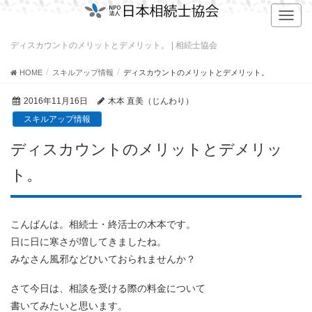
T
o
g
ディスカウントのメリットとデメリット。 | 相続士協会
g
l
HOME
スキルアップ情報
ディスカウントのメリットとデメリット。
e
n
2016年11月16日
木本 直美（じんわり）
a
スキルアップ情報
v
i
ディスカウントのメリットとデメリッ
g
a
ト。
t
i
o
こんばんは。相続士・終活士の木本です。
n
日に日に寒さが増してきましたね。
みなさん風邪などひいておられませんか？
さて今日は、相談を受ける際の料金について
書いてみたいと思います。