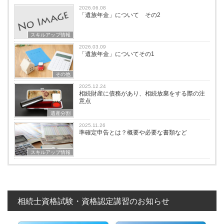
2026.06.08
「遺族年金」について その2
スキルアップ情報
2026.03.09
「遺族年金」についてその1
その他
2025.12.24
相続財産に債務があり、相続放棄をする際の注
意点
遺産分割
2025.11.26
準確定申告とは？概要や必要な書類など
スキルアップ情報
相続士資格試験・資格認定講習のお知らせ