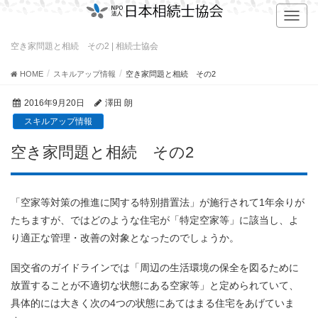
T
o
g
空き家問題と相続 その2 | 相続士協会
g
l
HOME
スキルアップ情報
空き家問題と相続 その2
e
n
2016年9月20日
澤田 朗
a
スキルアップ情報
v
i
空き家問題と相続 その2
g
a
t
i
「空家等対策の推進に関する特別措置法」が施行されて1年余りが
o
たちますが、ではどのような住宅が「特定空家等」に該当し、よ
n
り適正な管理・改善の対象となったのでしょうか。
国交省のガイドラインでは「周辺の生活環境の保全を図るために
放置することが不適切な状態にある空家等」と定められていて、
具体的には大きく次の4つの状態にあてはまる住宅をあげていま