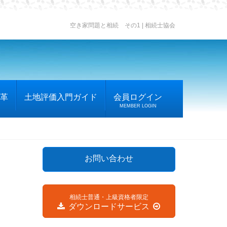
空き家問題と相続 その1 | 相続士協会
革
土地評価入門ガイド
会員ログイン
MEMBER LOGIN
お問い合わせ
相続士普通・上級資格者限定
ダウンロードサービス