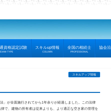
普通資格認定試験
スキルup情報
全国の相続士
協会沿
EXAM TYPE
COLUMN
PROFESSIONAL
スキルアップ情報
置法」が全面施行されてから1年余りが経過しました。この法律
法律で、建物の所有者は従来よりも、より適正な空き家の管理を