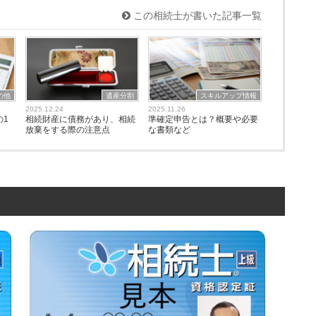
この相続士が書いた記事一覧
の他
遺産分割
スキルアップ情報
2025.12.24
2025.11.26
の1
相続財産に債務があり、相続
準確定申告とは？概要や必要
放棄をする際の注意点
な書類など