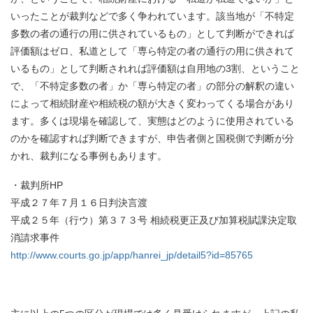
いったことが裁判などで多く争われています。該当地が「不特定
多数の者の通行の用に供されているもの」として判断ができれば
評価額はゼロ、私道として「専ら特定の者の通行の用に供されて
いるもの」として判断されれば評価額は自用地の3割、ということ
で、「不特定多数の者」か「専ら特定の者」の部分の解釈の違い
によって相続財産や相続税の額が大きく変わってくる場合があり
ます。多くは現場を確認して、実態はどのように使用されている
のかを確認すれば判断できますが、申告者側と国税側で判断が分
かれ、裁判になる事例もあります。
・裁判所HP
平成２７年７月１６日判決言渡
平成２５年（行ウ）第３７３号 相続税更正及び加算税賦課決定取
消請求事件
http://www.courts.go.jp/app/hanrei_jp/detail5?id=85765