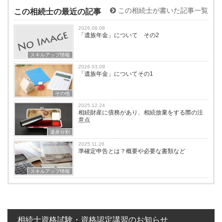
この相続士が書いた記事一覧
この相続士の最近の記事
2026.06.08
「遺族年金」について その2
スキルアップ情報
2026.03.09
「遺族年金」についてその1
その他
2025.12.24
相続財産に債務があり、相続放棄をする際の注
意点
遺産分割
2025.11.26
準確定申告とは？概要や必要な書類など
スキルアップ情報
相続士資格試験・資格認定講習のお知らせ