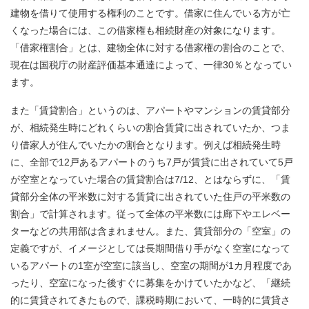
建物を借りて使用する権利のことです。借家に住んでいる方が亡
くなった場合には、この借家権も相続財産の対象になります。
「借家権割合」とは、建物全体に対する借家権の割合のことで、
現在は国税庁の財産評価基本通達によって、一律30％となってい
ます。
また「賃貸割合」というのは、アパートやマンションの賃貸部分
が、相続発生時にどれくらいの割合賃貸に出されていたか、つま
り借家人が住んでいたかの割合となります。例えば相続発生時
に、全部で12戸あるアパートのうち7戸が賃貸に出されていて5戸
が空室となっていた場合の賃貸割合は7/12、とはならずに、「賃
貸部分全体の平米数に対する賃貸に出されていた住戸の平米数の
割合」で計算されます。従って全体の平米数には廊下やエレベー
ターなどの共用部は含まれません。また、賃貸部分の「空室」の
定義ですが、イメージとしては長期間借り手がなく空室になって
いるアパートの1室が空室に該当し、空室の期間が1カ月程度であ
ったり、空室になった後すぐに募集をかけていたかなど、「継続
的に賃貸されてきたもので、課税時期において、一時的に賃貸さ