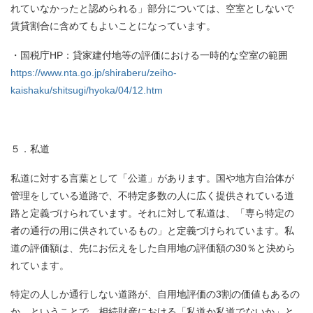
れていなかったと認められる」部分については、空室としないで
賃貸割合に含めてもよいことになっています。
・国税庁HP：貸家建付地等の評価における一時的な空室の範囲
https://www.nta.go.jp/shiraberu/zeiho-
kaishaku/shitsugi/hyoka/04/12.htm
５．私道
私道に対する言葉として「公道」があります。国や地方自治体が
管理をしている道路で、不特定多数の人に広く提供されている道
路と定義づけられています。それに対して私道は、「専ら特定の
者の通行の用に供されているもの」と定義づけられています。私
道の評価額は、先にお伝えをした自用地の評価額の30％と決めら
れています。
特定の人しか通行しない道路が、自用地評価の3割の価値もあるの
か、ということで、相続財産における「私道か私道でないか」と