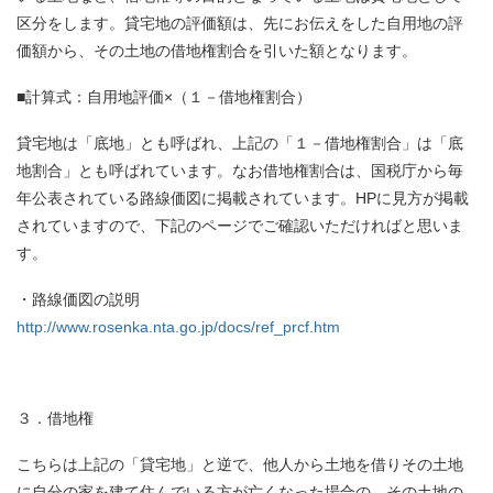
区分をします。貸宅地の評価額は、先にお伝えをした自用地の評
価額から、その土地の借地権割合を引いた額となります。
■計算式：自用地評価×（１－借地権割合）
貸宅地は「底地」とも呼ばれ、上記の「１－借地権割合」は「底
地割合」とも呼ばれています。なお借地権割合は、国税庁から毎
年公表されている路線価図に掲載されています。HPに見方が掲載
されていますので、下記のページでご確認いただければと思いま
す。
・路線価図の説明
http://www.rosenka.nta.go.jp/docs/ref_prcf.htm
３．借地権
こちらは上記の「貸宅地」と逆で、他人から土地を借りその土地
に自分の家を建て住んでいる方が亡くなった場合の、その土地の