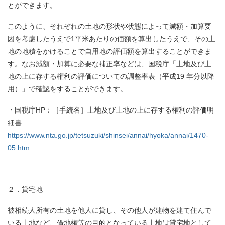
とができます。
このように、それぞれの土地の形状や状態によって減額・加算要
因を考慮したうえで1平米あたりの価額を算出したうえで、その土
地の地積をかけることで自用地の評価額を算出することができま
す。なお減額・加算に必要な補正率などは、国税庁「土地及び土
地の上に存する権利の評価についての調整率表（平成19 年分以降
用）」で確認をすることができます。
・国税庁HP：［手続名］土地及び土地の上に存する権利の評価明
細書
https://www.nta.go.jp/tetsuzuki/shinsei/annai/hyoka/annai/1470-
05.htm
２．貸宅地
被相続人所有の土地を他人に貸し、その他人が建物を建て住んで
いる土地など、借地権等の目的となっている土地は貸宅地として