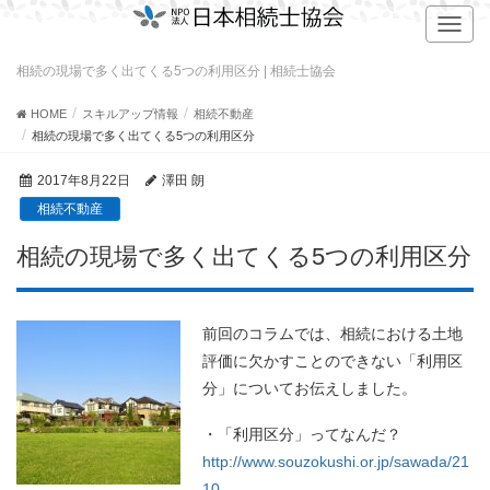
T
o
g
相続の現場で多く出てくる5つの利用区分 | 相続士協会
g
l
HOME
スキルアップ情報
相続不動産
e
相続の現場で多く出てくる5つの利用区分
n
a
2017年8月22日
澤田 朗
v
相続不動産
i
g
相続の現場で多く出てくる5つの利用区分
a
t
i
o
前回のコラムでは、相続における土地
n
評価に欠かすことのできない「利用区
分」についてお伝えしました。
・「利用区分」ってなんだ？
http://www.souzokushi.or.jp/sawada/21
10